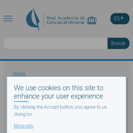
Skip to main content
ES
Buscar
Breadcrumb
Home
Stratégie alimentaire d’un pays en voie de
We use cookies on this site to
développement....
enhance your user experience
Stratégie alimentaire d’un pays
By clicking the Accept button, you agree to us
en voie de développement. Un
doing so.
exemple: le Zaïre
More info